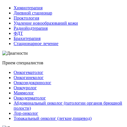
Химиотерапия
Дневной стационар
Проктология
Удаление новообразований кожи
Радиойодтерапия
ФДТ
Брахитерапия
Стационарное лечение
Прием специалистов
Онкогематолог
Онкогинеколог
Онкоэндокринолог
Онкоуролог
Маммолог
Онкодерматолог
Абдоминальный онколог (патологии органов брюшной
полости)
Лор-онколог
Торакальный онколог (легкие,пищевод)