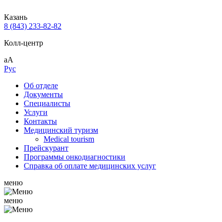
Казань
8 (843) 233-82-82
Колл-центр
аА
Рус
Об отделе
Документы
Специалисты
Услуги
Контакты
Медицинский туризм
Medical tourism
Прейскурант
Программы онкодиагностики
Справка об оплате медицинских услуг
меню
меню