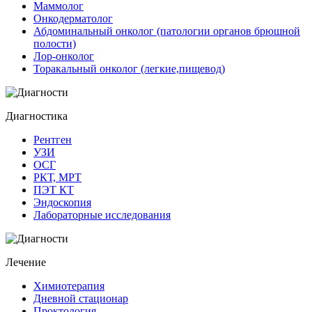
Маммолог
Онкодерматолог
Абдоминальный онколог (патологии органов брюшной
полости)
Лор-онколог
Торакальный онколог (легкие,пищевод)
Диагностика
Рентген
УЗИ
ОСГ
РКТ, МРТ
ПЭТ КТ
Эндоскопия
Лабораторные исследования
Лечение
Химиотерапия
Дневной стационар
Проктология